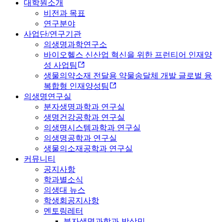
대학원소개
비전과 목표
연구분야
사업단/연구기관
의생명과학연구소
바이오헬스 신산업 혁신을 위한 프런티어 인재양
성 사업팀
생물의약소재 전달용 약물송달체 개발 글로벌 융
복합형 인재양성팀
의생명연구실
분자생명과학과 연구실
생명건강공학과 연구실
의생명시스템과학과 연구실
의생명공학과 연구실
생물의소재공학과 연구실
커뮤니티
공지사항
학과별소식
의생대 뉴스
학생회공지사항
멘토링레터
분자생명과학과-박상민