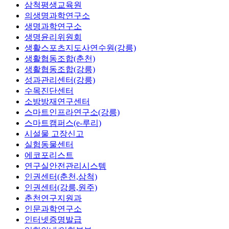
삼척평생교육원
의생명과학연구소
생명과학연구소
생명윤리위원회
생활스포츠지도사연수원(강릉)
생활협동조합(춘천)
생활협동조합(강릉)
성과관리센터(강릉)
수목진단센터
소방방재연구센터
스마트인프라연구소(강릉)
스마트캠퍼스(e-루리)
시설물 고장신고
실험동물센터
에코포리스트
연구실안전관리시스템
인권센터(춘천,삼척)
인권센터(강릉,원주)
춘천연구지원과
인문과학연구소
인터넷증명발급