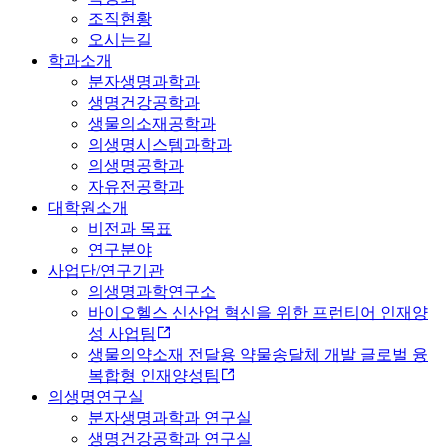
조직현황
오시는길
학과소개
분자생명과학과
생명건강공학과
생물의소재공학과
의생명시스템과학과
의생명공학과
자유전공학과
대학원소개
비전과 목표
연구분야
사업단/연구기관
의생명과학연구소
바이오헬스 신산업 혁신을 위한 프런티어 인재양
성 사업팀
생물의약소재 전달용 약물송달체 개발 글로벌 융
복합형 인재양성팀
의생명연구실
분자생명과학과 연구실
생명건강공학과 연구실