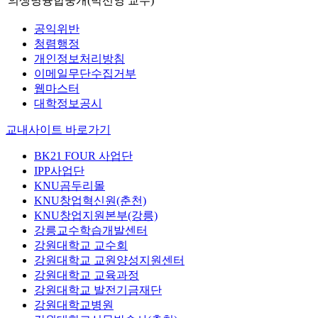
의생명융합중개(박선영 교수)
공익위반
청렴행정
개인정보처리방침
이메일무단수집거부
웹마스터
대학정보공시
교내사이트 바로가기
BK21 FOUR 사업단
IPP사업단
KNU곰두리몰
KNU창업혁신원(춘천)
KNU창업지원본부(강릉)
강릉교수학습개발센터
강원대학교 교수회
강원대학교 교원양성지원센터
강원대학교 교육과정
강원대학교 발전기금재단
강원대학교병원