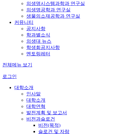
의생명시스템과학과 연구실
의생명공학과 연구실
생물의소재공학과 연구실
커뮤니티
공지사항
학과별소식
의생대 뉴스
학생회공지사항
멘토링레터
전체메뉴 보기
로그인
대학소개
인사말
대학소개
대학연혁
발전계획 및 보고서
비전과슬로건
비전(목적)
슬로건 및 자랑