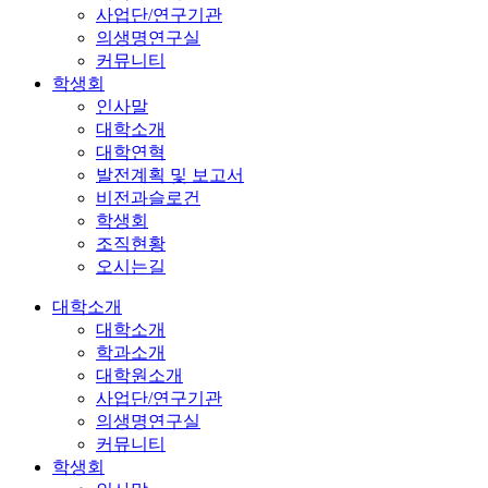
사업단/연구기관
의생명연구실
커뮤니티
학생회
인사말
대학소개
대학연혁
발전계획 및 보고서
비전과슬로건
학생회
조직현황
오시는길
대학소개
대학소개
학과소개
대학원소개
사업단/연구기관
의생명연구실
커뮤니티
학생회