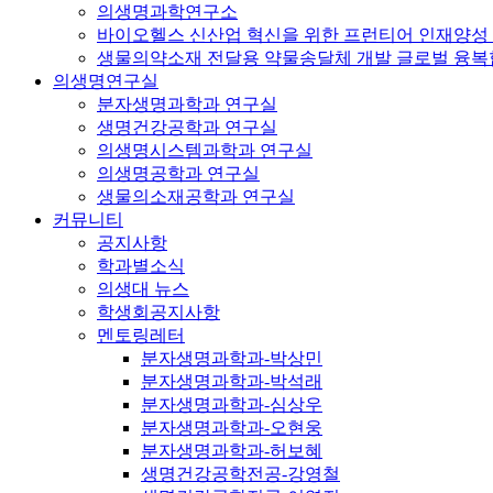
의생명과학연구소
바이오헬스 신산업 혁신을 위한 프런티어 인재양성
생물의약소재 전달용 약물송달체 개발 글로벌 융
의생명연구실
분자생명과학과 연구실
생명건강공학과 연구실
의생명시스템과학과 연구실
의생명공학과 연구실
생물의소재공학과 연구실
커뮤니티
공지사항
학과별소식
의생대 뉴스
학생회공지사항
멘토링레터
분자생명과학과-박상민
분자생명과학과-박석래
분자생명과학과-심상우
분자생명과학과-오현웅
분자생명과학과-허보혜
생명건강공학전공-강영철