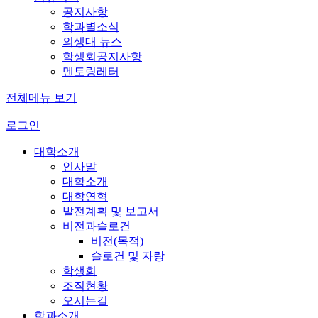
공지사항
학과별소식
의생대 뉴스
학생회공지사항
멘토링레터
전체메뉴 보기
로그인
대학소개
인사말
대학소개
대학연혁
발전계획 및 보고서
비전과슬로건
비전(목적)
슬로건 및 자랑
학생회
조직현황
오시는길
학과소개