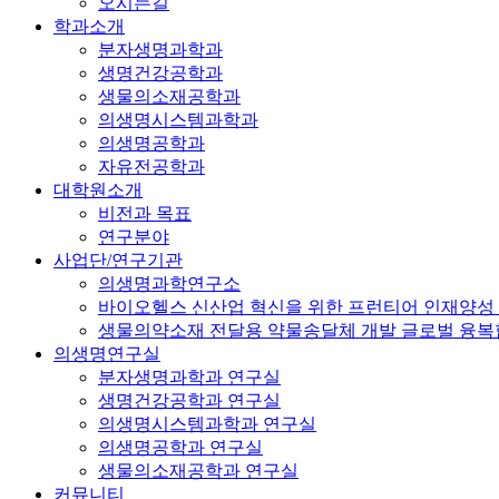
오시는길
학과소개
분자생명과학과
생명건강공학과
생물의소재공학과
의생명시스템과학과
의생명공학과
자유전공학과
대학원소개
비전과 목표
연구분야
사업단/연구기관
의생명과학연구소
바이오헬스 신산업 혁신을 위한 프런티어 인재양성
생물의약소재 전달용 약물송달체 개발 글로벌 융
의생명연구실
분자생명과학과 연구실
생명건강공학과 연구실
의생명시스템과학과 연구실
의생명공학과 연구실
생물의소재공학과 연구실
커뮤니티