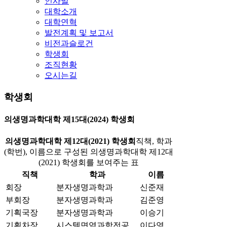
인사말
대학소개
대학연혁
발전계획 및 보고서
비전과슬로건
학생회
조직현황
오시는길
학생회
의생명과학대학 제15대(2024) 학생회
의생명과학대학 제12대(2021) 학생회
직책, 학과
(학번), 이름으로 구성된 의생명과학대학 제12대
(2021) 학생회를 보여주는 표
직책
학과
이름
회장
분자생명과학과
신준재
부회장
분자생명과학과
김준영
기획국장
분자생명과학과
이승기
기획차장
시스템면역과학전공
이다영