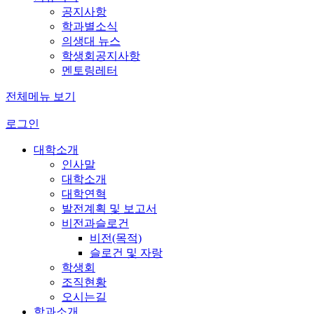
공지사항
학과별소식
의생대 뉴스
학생회공지사항
멘토링레터
전체메뉴 보기
로그인
대학소개
인사말
대학소개
대학연혁
발전계획 및 보고서
비전과슬로건
비전(목적)
슬로건 및 자랑
학생회
조직현황
오시는길
학과소개