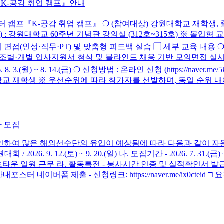
『K-공감 취업 캠프』안내
터 캠프『K-공감 취업 캠프』 ❍ (참여대상) 강원대학교 재학생, 졸업
 4.(금) ❍ (장소) : 강원대학교 60주년 기념관 강의실 (312호~315호
의 면접(인성·직무·PT) 및 맞춤형 피드백 실습 ▢ 세부 교육 내용 ❍
❍ 조별·개별 입사지원서 첨삭 및 블라인드 채용 기반 모의면접 실시
3.(월) ~ 8. 14.(금) ❍ 신청방법 : 온라인 신청 (https://nave
 : 강원대학교 재학생 ※ 우선순위에 따라 참가자를 선발하며, 동일 순
 모집
하여 많은 해외선수단의 유입이 예상됨에 따라 다음과 같이 자원
26. 9. 12.(토) ~ 9. 20.(일) 나. 모집기간 - 2026. 7. 31.
츠타운 일원 근무 라. 활동특전 - 봉사시간 인증 및 실적확인서 발급
스터 네이버폼 제출 - 신청링크: https://naver.me/ix0cte