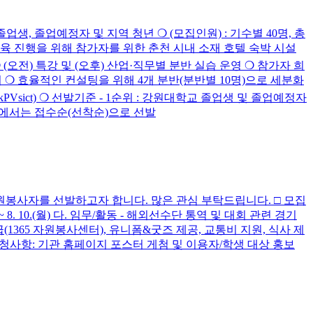
생, 졸업예정자 및 지역 청년 ❍ (모집인원) : 기수별 40명, 총
) ※ 몰입형 교육 진행을 위해 참가자를 위한 춘천 시내 소재 호텔 숙박 시설
 (오전) 특강 및 (오후) 산업·직무별 분반 실습 운영 ❍ 참가자 희
 ❍ 효율적인 컨설팅을 위해 4개 분반(분반별 10명)으로 세분화
r.me/5kPVsict) ❍ 선발기준 - 1순위 : 강원대학교 졸업생 및 졸업예정자
위 내에서는 접수순(선착순)으로 선발
봉사자를 선발하고자 합니다. 많은 관심 부탁드립니다. □ 모집
(금) ~ 8. 10.(월) 다. 임무/활동 - 해외선수단 통역 및 대회 관련 경기
(1365 자원봉사센터), 유니폼&굿즈 제공, 교통비 지원, 식사 제
id □ 요청사항: 기관 홈페이지 포스터 게첨 및 이용자/학생 대상 홍보