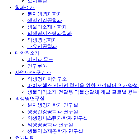
오시는길
학과소개
분자생명과학과
생명건강공학과
생물의소재공학과
의생명시스템과학과
의생명공학과
자유전공학과
대학원소개
비전과 목표
연구분야
사업단/연구기관
의생명과학연구소
바이오헬스 신산업 혁신을 위한 프런티어 인재양성
생물의약소재 전달용 약물송달체 개발 글로벌 융
의생명연구실
분자생명과학과 연구실
생명건강공학과 연구실
의생명시스템과학과 연구실
의생명공학과 연구실
생물의소재공학과 연구실
커뮤니티