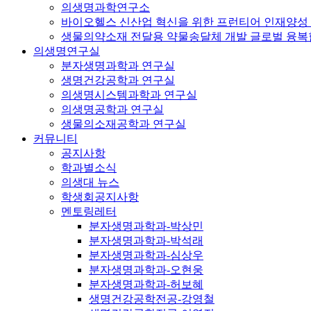
의생명과학연구소
바이오헬스 신산업 혁신을 위한 프런티어 인재양성
생물의약소재 전달용 약물송달체 개발 글로벌 융
의생명연구실
분자생명과학과 연구실
생명건강공학과 연구실
의생명시스템과학과 연구실
의생명공학과 연구실
생물의소재공학과 연구실
커뮤니티
공지사항
학과별소식
의생대 뉴스
학생회공지사항
멘토링레터
분자생명과학과-박상민
분자생명과학과-박석래
분자생명과학과-심상우
분자생명과학과-오현웅
분자생명과학과-허보혜
생명건강공학전공-강영철