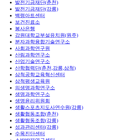
발전기금재단(춘천)
발전기금재단(강릉)
백령아트센터
보건진료소
봉사은행
강원대학교부설유치원(원주)
분자과학융합기술연구소
사회과학연구원
산림과학연구소
산업기술연구소
산학협력단(춘천,강릉,삼척)
삼척공학교육혁신센터
삼척평생교육원
의생명과학연구소
생명과학연구소
생명윤리위원회
생활스포츠지도사연수원(강릉)
생활협동조합(춘천)
생활협동조합(강릉)
성과관리센터(강릉)
수목진단센터