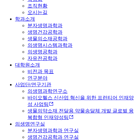
조직현황
오시는길
학과소개
분자생명과학과
생명건강공학과
생물의소재공학과
의생명시스템과학과
의생명공학과
자유전공학과
대학원소개
비전과 목표
연구분야
사업단/연구기관
의생명과학연구소
바이오헬스 신산업 혁신을 위한 프런티어 인재양
성 사업팀
생물의약소재 전달용 약물송달체 개발 글로벌 융
복합형 인재양성팀
의생명연구실
분자생명과학과 연구실
생명건강공학과 연구실