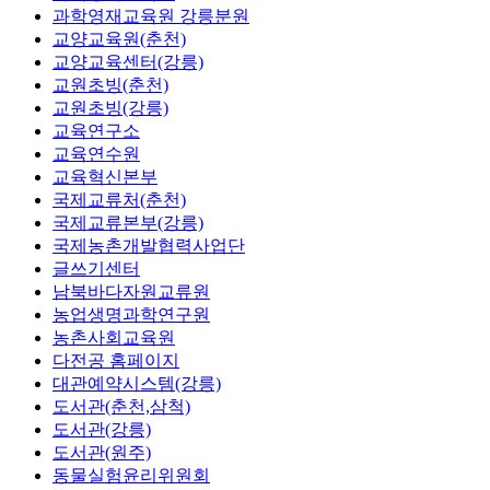
과학영재교육원 강릉분원
교양교육원(춘천)
교양교육센터(강릉)
교원초빙(춘천)
교원초빙(강릉)
교육연구소
교육연수원
교육혁신본부
국제교류처(춘천)
국제교류본부(강릉)
국제농촌개발협력사업단
글쓰기센터
남북바다자원교류원
농업생명과학연구원
농촌사회교육원
다전공 홈페이지
대관예약시스템(강릉)
도서관(춘천,삼척)
도서관(강릉)
도서관(원주)
동물실험윤리위원회