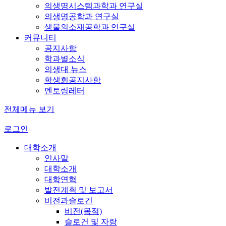
의생명시스템과학과 연구실
의생명공학과 연구실
생물의소재공학과 연구실
커뮤니티
공지사항
학과별소식
의생대 뉴스
학생회공지사항
멘토링레터
전체메뉴 보기
로그인
대학소개
인사말
대학소개
대학연혁
발전계획 및 보고서
비전과슬로건
비전(목적)
슬로건 및 자랑