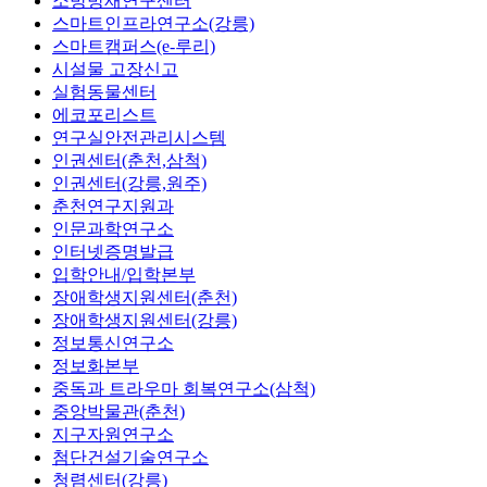
소방방재연구센터
스마트인프라연구소(강릉)
스마트캠퍼스(e-루리)
시설물 고장신고
실험동물센터
에코포리스트
연구실안전관리시스템
인권센터(춘천,삼척)
인권센터(강릉,원주)
춘천연구지원과
인문과학연구소
인터넷증명발급
입학안내/입학본부
장애학생지원센터(춘천)
장애학생지원센터(강릉)
정보통신연구소
정보화본부
중독과 트라우마 회복연구소(삼척)
중앙박물관(춘천)
지구자원연구소
첨단건설기술연구소
청렴센터(강릉)